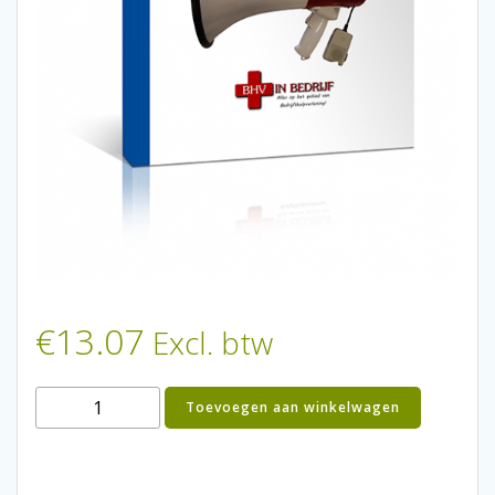
€
13.07
Excl. btw
Veiligheid
Toevoegen aan winkelwagen
op
de
werkplek