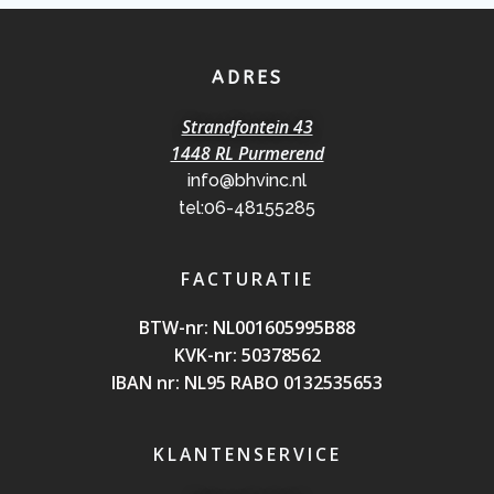
ADRES
Strandfontein 43
1448 RL Purmerend
info@bhvinc.nl
tel:06-48155285
FACTURATIE
BTW-nr: NL0016059
95B88
KVK-nr: 50378562
IBAN nr: NL95 RABO 0132535653
KLANTENSERVICE