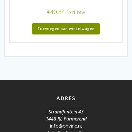
€
40.84
Excl. btw
Toevoegen aan winkelwagen
ADRES
Strandfontein 43
1448 RL Purmerend
info@bhvinc.nl