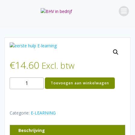
Ga
naar
de
inhoud
€
14.60
Excl. btw
Eerste
Toevoegen aan winkelwagen
hulp
E-
learning
aantal
Categorie:
E-LEARNING
Beschrijving