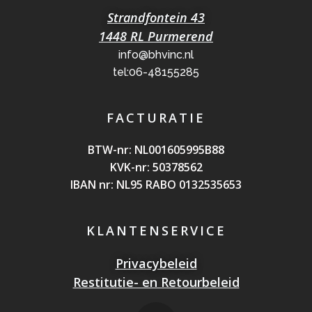
Strandfontein 43
1448 RL Purmerend
info@bhvinc.nl
tel:06-48155285
FACTURATIE
BTW-nr: NL0016059
95B88
KVK-nr: 50378562
IBAN nr: NL95 RABO 0132535653
KLANTENSERVICE
Privacybeleid
Restitutie- en Retourbeleid