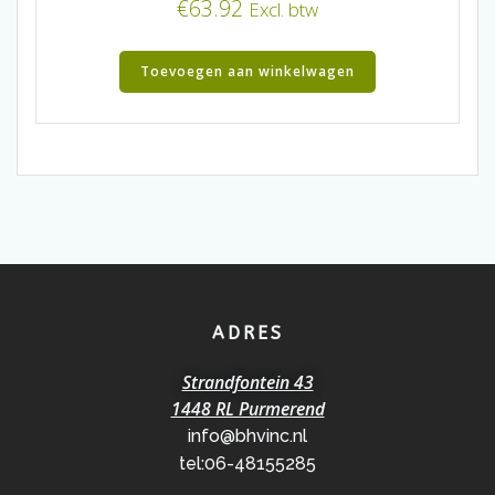
€
63.92
Excl. btw
Toevoegen aan winkelwagen
ADRES
Strandfontein 43
1448 RL Purmerend
info@bhvinc.nl
tel:06-48155285