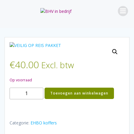
Ga
naar
de
inhoud
€
40.00
Excl. btw
Op voorraad
VEILIG
Toevoegen aan winkelwagen
OP
REIS
PAKKET
aantal
Categorie:
EHBO koffers