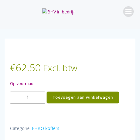
Ga
naar
de
inhoud
€
62.50
Excl. btw
Op voorraad
EHBO-
Toevoegen aan winkelwagen
KOFFER
HORECA
aantal
Categorie:
EHBO koffers