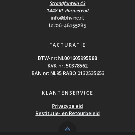
Strandfontein 43
1448 RL Purmerend
info@bhvinc.nl
tel:06-48155285
FACTURATIE
BTW-nr: NL0016059
95B88
KVK-nr: 50378562
IBAN nr: NL95 RABO 0132535653
KLANTENSERVICE
Privacybeleid
Restitutie- en Retourbeleid