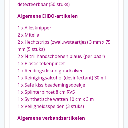
detecteerbaar (50 stuks)
Algemene EHBO-artikelen
1 x Allesknipper
2 x Mitella
2 x Hechtstrips (zwaluwstaartjes) 3 mm x 75
mm (5 stuks)
2 x Nitril handschoenen blauw (per paar)
1 x Plastic tekenpincet
1 x Reddingsdeken goud/zilver
1 x Reinigingsalcohol (desinfectant) 30 ml
1 x Safe kiss beademingsdoekje
1 x Splinterpincet 8 cm RVS
1 x Synthetische watten 10 cm x 3 m
1 x Veiligheidsspelden (3 stuks)
Algemene verbandsartikelen