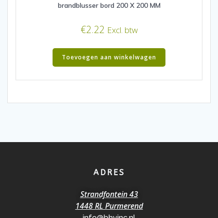
brandblusser bord 200 X 200 MM
€
2.22
Excl. btw
Toevoegen aan winkelwagen
ADRES
Strandfontein 43
1448 RL Purmerend
info@bhvinc.nl