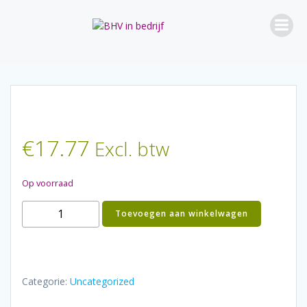
Ga
naar
de
inhoud
€
17.77
Excl. btw
Op voorraad
pleisterdispenser
Toevoegen aan winkelwagen
salvequick
aantal
Categorie:
Uncategorized