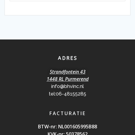
ADRES
Strandfontein 43
1448 RL Purmerend
info@bhvinc.nl
tel:06-48155285
FACTURATIE
BTW-nr: NL0016059
95B88
KVK-nr: 50378562