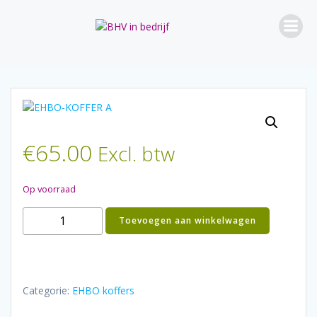
Ga
naar
de
inhoud
€
65.00
Excl. btw
Op voorraad
EHBO-
Toevoegen aan winkelwagen
KOFFER
A
aantal
Categorie:
EHBO koffers