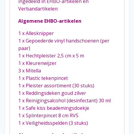
ingedeeld in EHBO-artikelen en
Verbandartikelen:
Algemene EHBO-artikelen
1 x Allesknipper
1 x Gepoederde vinyl handschoenen (per
paar)
1 x Hechtpleister 2,5 cm x 5 m
1 x Kleurenwijzer
3 x Mitella
1 x Plastic tekenpincet
1 x Pleister assortiment (30 stuks)
1 x Reddingsdeken goud zilver
1 x Reinigingsalcohol (desinfectant) 30 ml
1 x Safe kiss beademingsdoekje
1 x Splinterpincet 8 cm RVS
1 x Veiligheidsspelden (3 stuks)