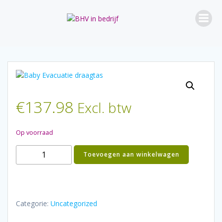
Ga
naar
de
inhoud
€
137.98
Excl. btw
Op voorraad
Baby
Toevoegen aan winkelwagen
evacuatie
draagtas
aantal
Categorie:
Uncategorized