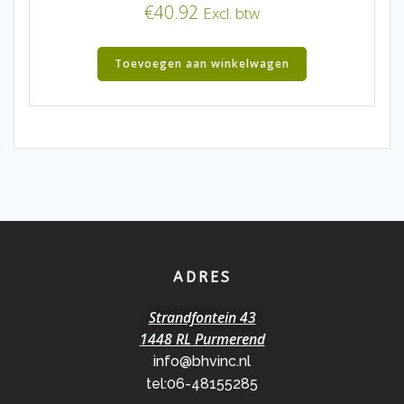
€
40.92
Excl. btw
Toevoegen aan winkelwagen
ADRES
Strandfontein 43
1448 RL Purmerend
info@bhvinc.nl
tel:06-48155285